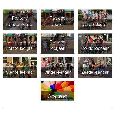
Peuter /
Tweede
Eerste kleuter
kleuter
Derde kleuter
Tweede
Eerste leerjaar
leerjaar
Derde leerjaar
Vierde leerjaar
Vijfde leerjaar
Zesde leerjaar
Algemeen