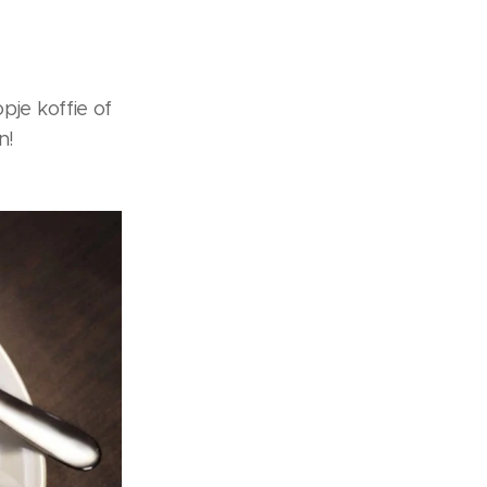
je koffie of
en!