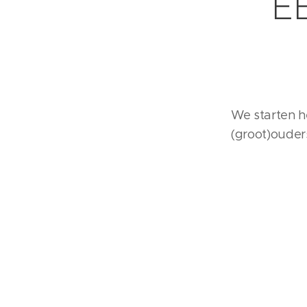
E
We starten he
(groot)ouder