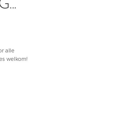
..
r alle
ees welkom!