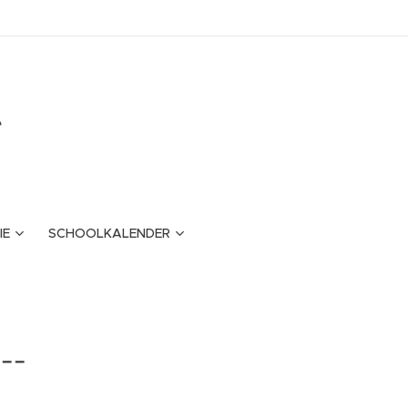
e
IE
SCHOOLKALENDER
--